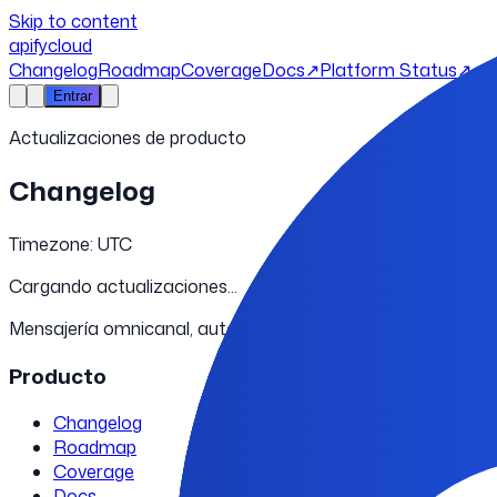
Skip to content
apifycloud
Changelog
Roadmap
Coverage
Docs
↗
Platform Status
↗
Entrar
Actualizaciones de producto
Changelog
Timezone: UTC
Cargando actualizaciones...
Mensajería omnicanal, automatización y control en canales 
Producto
Changelog
Roadmap
Coverage
Docs